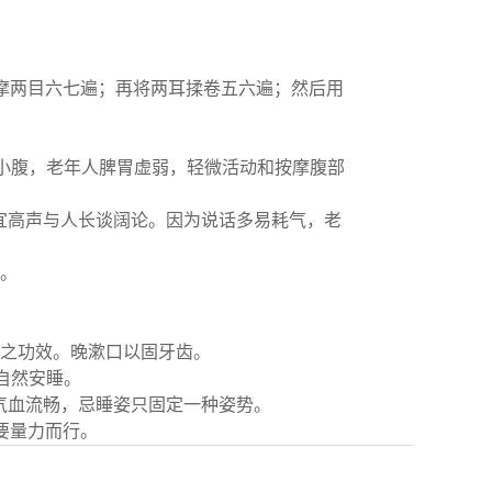
熨摩两目六七遍；再将两耳揉卷五六遍；然后用
小腹，老年人脾胃虚弱，轻微活动和按摩腹部
宜高声与人长谈阔论。因为说话多易耗气，老
。
之功效。晚漱口以固牙齿。
自然安睡。
气血流畅，忌睡姿只固定一种姿势。
要量力而行。