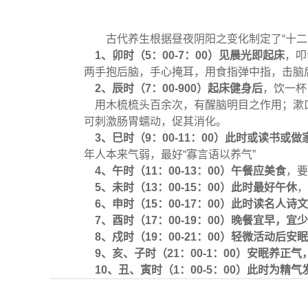
古代养生根据昼夜阴阳之变化制定了“十二
1
、卯时（5
：00-7
：00
）见晨光即起床
，叩
两手抱后脑，手心掩耳，用食指弹中指，击脑
2
、辰时（7
：00-900
）起床健身后
，饮一杯
用木梳梳头百余次，有醒脑明目之作用；漱口
可刺激肠胃蠕动，促其消化。
3
、巳时（9
：00-11
：00
）此时或读书或做
年人本来气弱，最好“寡言语以养气”
4
、午时（11
：00-13
：00
）午餐应美食
，要
5
、未时（13
：00-15
：00
）此时最好午休
，
6
、申时（15
：00-17
：00
）此时读名人诗文
7
、酉时（17
：00-19
：00
）晚餐宜早，宜少
8
、戍时（19
：00-21
：00
）轻微活动后安眠
9
、亥、子时（21
：00-1
：00
）安眠养正气
10
、丑、寅时（1
：00-5
：00
）此时为精气