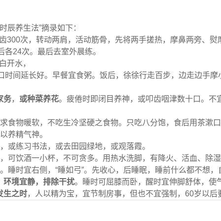
时辰养生法”摘录如下：
齿300次，转动两肩，活动筋骨，先将两手搓热，摩鼻两旁、
后各24次。最后去室外晨练。
白开水，
时间延长好。早餐宜食粥。饭后，徐徐行走百步，边走边手摩
家务
，
或种菜养花
。疲倦时即闭目养神，或叩齿咽津数十口。不
求食物暖软，不吃生冷坚硬之食物。只吃八分饱，食后用茶漱口
以养精气神。
，或练习书法，或去田园绿地，或观落霞。
，可饮酒一小杯，不可贪多。用热水洗脚，有降火、活血、除湿
。睡时宜右侧，“睡如弓”。先收心，后睡眠，睡前什么都不想，
，环境宜静，排除干扰
。睡时可屈膝而卧，醒时宜伸脚舒体，使
发生之时
，人以精为宝，宜节制房事，但也不宜强制，60岁以后