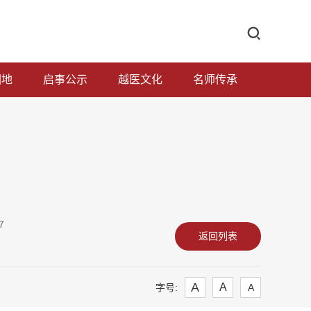
园地
启事公示
越医文化
名师传承
7
返回列表
A
A
字号:
A