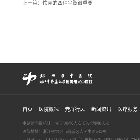
上一篇：
饮食的四种平衡很重要
首页
医院概况
党群行风
新闻资讯
医疗服务
本站访问量统计：今天访问
0
人次 历史访问
0
人次
医院地址：浙江省绍兴市越城区人民中路641号
E-Mail：zyydzb@126.com 电话：总机0575-89089999(24小时