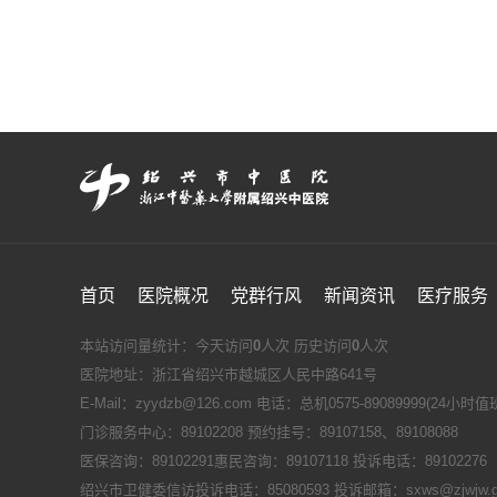
首页
医院概况
党群行风
新闻资讯
医疗服务
本站访问量统计：今天访问
0
人次 历史访问
0
人次
医院地址：浙江省绍兴市越城区人民中路641号
E-Mail：zyydzb@126.com 电话：总机0575-89089999(24小时
门诊服务中心：89102208 预约挂号：89107158、89108088
医保咨询：89102291惠民咨询：89107118 投诉电话：89102276
绍兴市卫健委信访投诉电话：85080593 投诉邮箱：sxws@zjwjw.go