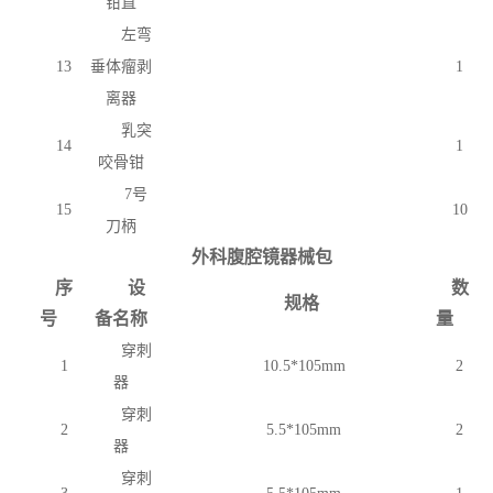
钳直
左弯
13
垂体瘤剥
1
离器
乳突
14
1
咬骨钳
7号
15
10
刀柄
外科腹腔镜器械包
序
设
数
规格
号
备名称
量
穿刺
1
10.5*105mm
2
器
穿刺
2
5.5*105mm
2
器
穿刺