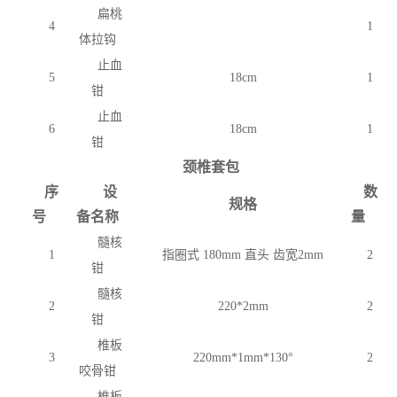
扁桃
4
1
体拉钩
止血
5
18cm
1
钳
止血
6
18cm
1
钳
颈椎套包
序
设
数
规格
号
备名称
量
髓核
1
指圈式
180mm 直头 齿宽2mm
2
钳
髓核
2
220*2mm
2
钳
椎板
3
220mm*1mm*130°
2
咬骨钳
椎板