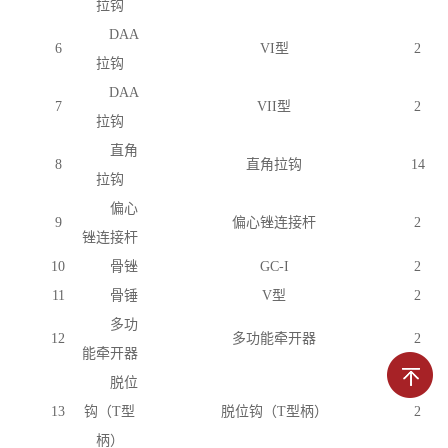
拉钩
DAA
6
VI型
2
拉钩
DAA
7
VII型
2
拉钩
直角
8
直角拉钩
14
拉钩
偏心
9
偏心锉连接杆
2
锉连接杆
10
骨锉
GC-I
2
11
骨锤
V型
2
多功
12
多功能牵开器
2
能牵开器
脱位
13
钩（
T型
脱位钩（
T型柄）
2
柄）