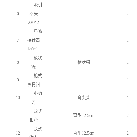
吸引
6
器头
2
220*2
显微
7
持针器
1
140*11
枪状
8
枪状镊
1
镊
枪式
9
1
咬骨钳
小剪
10
弯尖头
1
刀
蚊式
11
弯型
12.5cm
2
钳弯
蚊式
12
直型
12.5cm
2