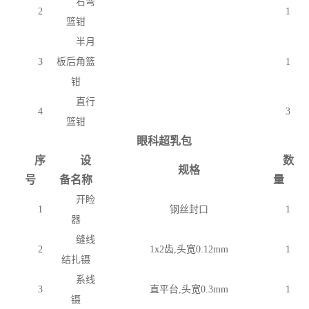
右弯
2
1
篮钳
半月
3
板后角篮
1
钳
直行
4
3
篮钳
眼科超乳包
序
设
数
规格
号
备名称
量
开睑
1
钢丝封口
1
器
缝线
2
1x2齿,头宽0.12mm
1
结扎镊
系线
3
直平台
,头宽0.3mm
1
镊