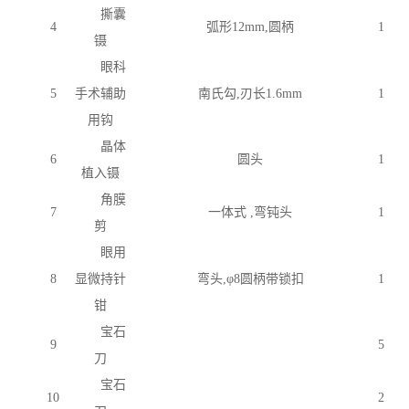
撕囊
4
弧形
12mm,圆柄
1
镊
眼科
5
手术辅助
南氏勾
,刃长1.6mm
1
用钩
晶体
6
圆头
1
植入镊
角膜
7
一体式
,弯钝头
1
剪
眼用
8
显微持针
弯头
,φ8圆柄带锁扣
1
钳
宝石
9
5
刀
宝石
10
2