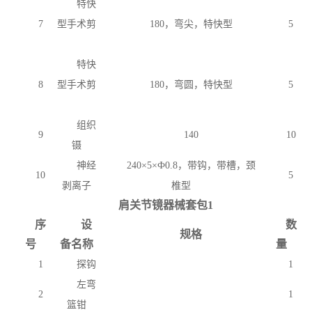
特快
7
型手术剪
180，弯尖，特快型
5
特快
8
型手术剪
180，弯圆，特快型
5
组织
9
140
10
镊
神经
240×5×Ф0.8，带钩，带槽，颈
10
5
剥离子
椎型
肩关节镜器械套包
1
序
设
数
规格
号
备名称
量
1
探钩
1
左弯
2
1
篮钳