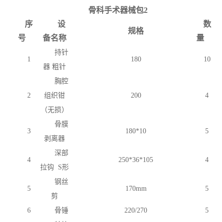
骨科手术器械包
2
序
设
数
规格
号
备名称
量
持针
1
180
10
器
粗针
胸腔
2
组织钳
200
4
（无损）
骨膜
3
180*10
5
剥离器
深部
4
250*36*105
4
拉钩
S形
钢丝
5
170mm
5
剪
6
骨锤
220/270
5