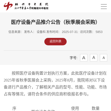
医疗设备产品推介公告（秋季展会采购）
信息来源： 发布人： 设备科 发布时间： 2025-07-31 : 访问次数： 5853
返回列表
A
A
字号:
A
按照医疗设备
购置
计划执行
方案
，
此
批医疗设备计划在
202
5
年省
秋季
医展会上采购
，
20
2
5
年
8
月
，
我院将对以下设
备进行
产品推介
，了解相关产品的型号、性能、功能、市场
占有等情况，请符合条件的供应商积极报名参与。
序
使用
数量