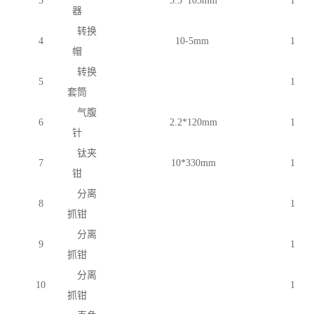
3
5.5*105mm
1
器
转换
4
10-5mm
1
帽
转换
5
1
套筒
气腹
6
2.2*120mm
1
针
钛夹
7
10*330mm
1
钳
分离
8
1
抓钳
分离
9
1
抓钳
分离
10
1
抓钳