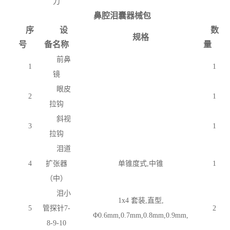
刀
鼻腔泪囊器械包
序
设
数
规格
号
备名称
量
前鼻
1
1
镜
眼皮
2
1
拉钩
斜视
3
1
拉钩
泪道
4
扩张器
单锥度式
,中锥
1
（中）
泪小
1x4 套装,直型,
5
管探针
7-
2
Φ0.6mm,0.7mm,0.8mm,0.9mm,
8-9-10