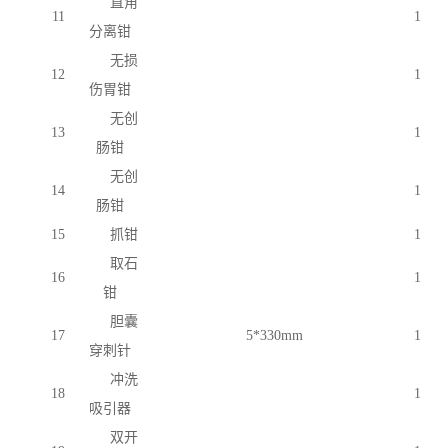
直角
11
1
分离钳
无损
12
1
伤胃钳
无创
13
1
肠钳
无创
14
1
肠钳
15
抓钳
1
取石
16
1
钳
胆囊
17
5*330mm
1
穿刺针
冲洗
18
1
吸引器
双开