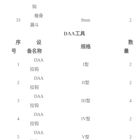
钩
植骨
33
8mm
2
漏斗
DAA工具
序
设
数
规格
号
备名称
量
DAA
1
I型
2
拉钩
DAA
2
II型
2
拉钩
DAA
3
III型
4
拉钩
DAA
4
IV型
2
拉钩
DAA
5
V型
2