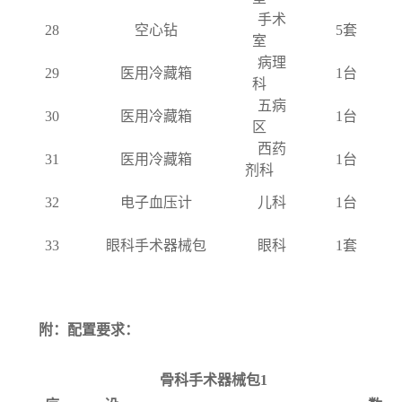
手术
28
空心钻
5套
室
病理
29
医用冷藏箱
1台
科
五病
30
医用冷藏箱
1台
区
西药
31
医用冷藏箱
1台
剂科
32
电子血压计
儿科
1台
33
眼科手术器械包
眼科
1套
附：配置要求：
骨科手术器械包
1