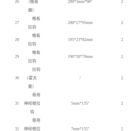
26
（植骨
280*3mm*90°
2
器）
椎板
27
200*27*95mm
2
拉钩
椎板
28
195*23*82mm
2
拉钩
椎板
29
190*20*70mm
2
拉钩
拉钩
30
(霍夫
/
2
曼）
骨用
31
神经根拉
5mm*135°
2
钩
骨用
32
神经根拉
7mm*135°
2