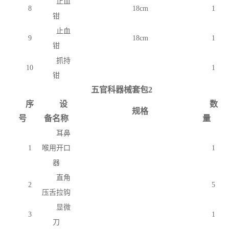
止血
8
18cm
1
钳
止血
9
18cm
1
钳
抓持
10
1
钳
五官科器械套包
2
序
设
数
规格
号
备名称
量
耳鼻
1
喉用开口
1
器
直角
2
5
压舌拉钩
显微
3
1
刀