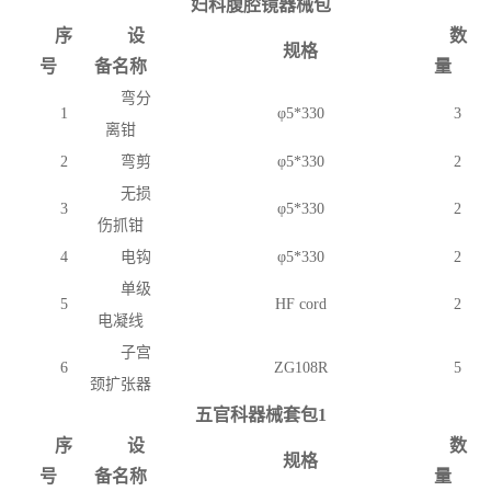
妇科腹腔镜器械包
序
设
数
规格
号
备名称
量
弯分
1
φ5*330
3
离钳
2
弯剪
φ5*330
2
无损
3
φ5*330
2
伤抓钳
4
电钩
φ5*330
2
单级
5
HF cord
2
电凝线
子宫
6
ZG108R
5
颈扩张器
五官科器械套包
1
序
设
数
规格
号
备名称
量