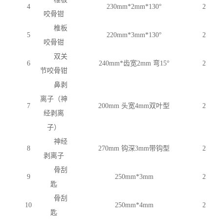
4
230mm*2mm*130°
2
咬骨钳
椎板
5
220mm*3mm*130°
2
咬骨钳
双关
6
240mm*齿宽2mm 弯15°
2
节咬骨钳
鼻剥
离子（神
7
200mm 头宽4mm双叶型
2
经剥离
子）
神经
8
270mm 钩深3mm带钩型
2
剥离子
骨刮
9
250mm*3mm
2
匙
骨刮
10
250mm*4mm
2
匙