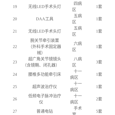
四病
19
无线
LED手术头灯
1套
区
五病
20
DAA工具
1套
区
五病
21
无线
LED手术头灯
1套
区
腕关节牵引装置
六病
22
（外科手术固定器
1套
区
械）
超广角关节镜镜头
八病
23
3套
（含镜鞘、闭孔器）
区
十一
24
腰椎多功能牵引床
1套
病区
十一
25
超声波治疗仪
1套
病区
低频电子脉冲治疗
十一
26
2套
仪
病区
手术
27
普通电钻
5套
室