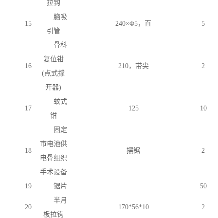
拉钩
脑吸
15
240×Φ5，直
5
引管
骨科
复位钳
16
210，带尖
2
(点式撑
开器)
蚊式
17
125
10
钳
固定
市电池供
18
摆锯
2
电骨组织
手术设备
19
锯片
50
半月
20
170*56*10
2
板拉钩