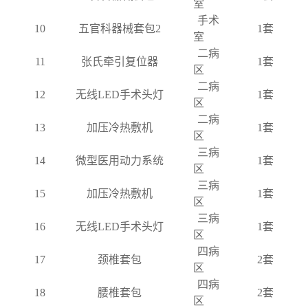
室
手术
10
五官科器械套包
2
1套
室
二病
11
张氏牵引复位器
1套
区
二病
12
无线
LED手术头灯
1套
区
二病
13
加压冷热敷机
1套
区
三病
14
微型医用动力系统
1套
区
三病
15
加压冷热敷机
1套
区
三病
16
无线
LED手术头灯
1套
区
四病
17
颈椎套包
2套
区
四病
18
腰椎套包
2套
区