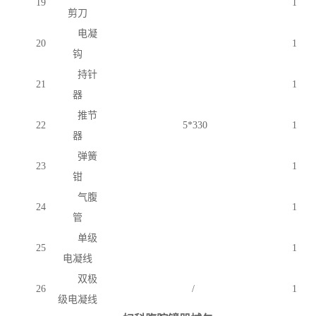
19
1
剪刀
电凝
20
1
钩
持针
21
1
器
推节
22
5*330
1
器
弹簧
23
1
钳
气腹
24
1
管
单级
25
1
电凝线
双极
26
/
1
级电凝线