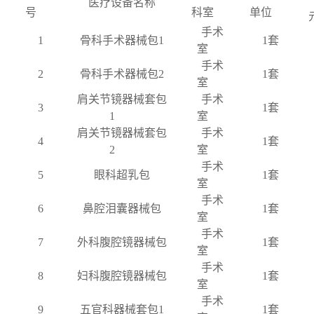
医疗设备名称
号
科室
单位
手术
1
骨科手术器械包
1
1套
室
手术
2
骨科手术器械包
2
1套
室
肩关节镜器械套包
手术
3
1套
1
室
肩关节镜器械套包
手术
4
1套
2
室
手术
5
眼科超乳包
1套
室
手术
6
鼻腔泪囊器械包
1套
室
手术
7
外科腹腔镜器械包
1套
室
手术
8
妇科腹腔镜器械包
1套
室
手术
9
五官科器械套包
1
1套