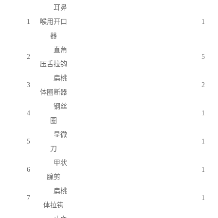
耳鼻
1
喉用开口
1
器
直角
2
5
压舌拉钩
扁桃
3
2
体圈断器
钢丝
4
1
圈
显微
5
1
刀
甲状
6
1
腺剪
扁桃
7
1
体拉钩