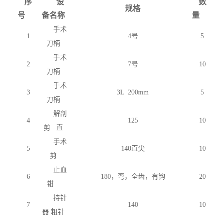
序
设
数
规格
号
备名称
量
手术
1
4号
5
刀柄
手术
2
7号
10
刀柄
手术
3
3L 200mm
5
刀柄
解剖
4
125
10
剪
直
手术
5
140直尖
10
剪
止血
6
180，弯，全齿，有钩
20
钳
持针
7
140
10
器
粗针