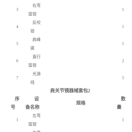
右弯
3
1
篮钳
反咬
4
1
钳
肩峰
5
1
搓
直行
6
2
篮钳
光源
7
5
线
肩关节镜器械套包
2
序
设
数
规格
号
备名称
量
左弯
1
1
篮钳