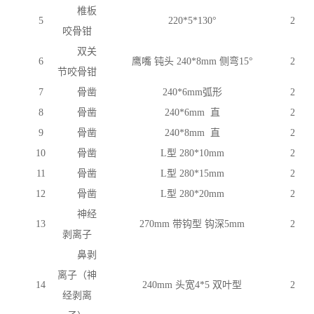
椎板
5
220*5*130°
2
咬骨钳
双关
6
鹰嘴
钝头
240*8mm 侧弯15°
2
节咬骨钳
7
骨凿
240*6mm弧形
2
8
骨凿
240*6mm 直
2
9
骨凿
240*8mm 直
2
10
骨凿
L型 280*10mm
2
11
骨凿
L型 280*15mm
2
12
骨凿
L型 280*20mm
2
神经
13
270mm 带钩型 钩深5mm
2
剥离子
鼻剥
离子（神
14
240mm 头宽4*5 双叶型
2
经剥离