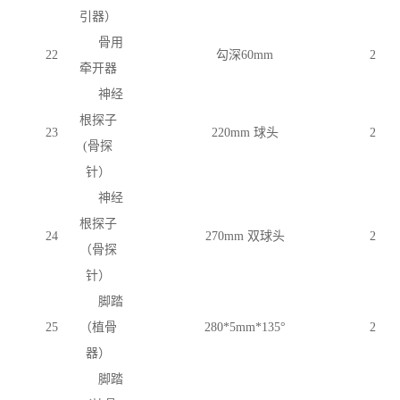
引器）
骨用
22
勾深
60mm
2
牵开器
神经
根探子
23
220mm 球头
2
(骨探
针）
神经
根探子
24
270mm 双球头
2
（骨探
针）
脚踏
25
（植骨
280*5mm*135°
2
器）
脚踏