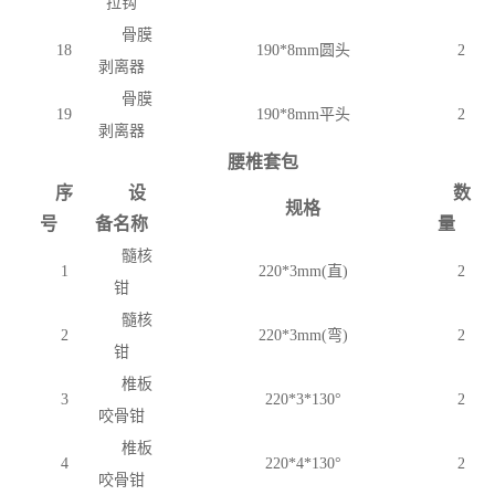
拉钩
骨膜
18
190*8mm圆头
2
剥离器
骨膜
19
190*8mm平头
2
剥离器
腰椎套包
序
设
数
规格
号
备名称
量
髓核
1
220*3mm(直)
2
钳
髓核
2
220*3mm(弯)
2
钳
椎板
3
220*3*130°
2
咬骨钳
椎板
4
220*4*130°
2
咬骨钳