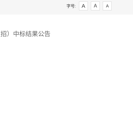
A
A
字号:
A
重招）
中标
结果
公告