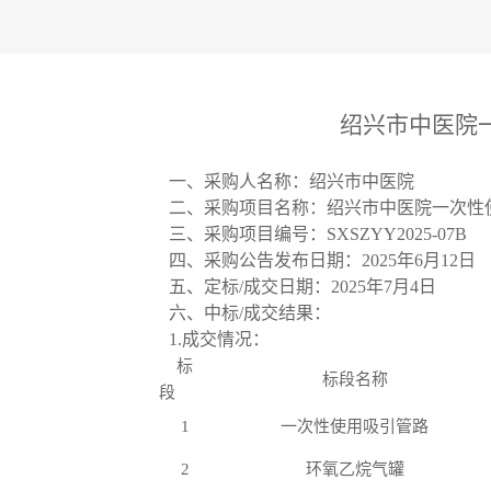
绍兴市中医院
一、采购人名称：绍兴市中医院
二、采购项目名称：绍兴市中医院一次性
三、采购项目编号：
SXSZYY2025-07B
四、采购公告发布日期：
202
5
年
6
月
12
日
五、定标
/成交日期：202
5
年
7
月
4
日
六、中标
/成交结果：
1
.
成交情况：
标
标段名称
段
1
一次性使用吸引管路
2
环氧乙烷气罐