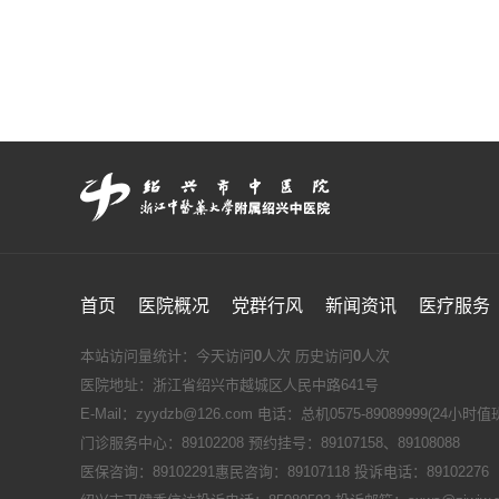
首页
医院概况
党群行风
新闻资讯
医疗服务
本站访问量统计：今天访问
0
人次 历史访问
0
人次
医院地址：浙江省绍兴市越城区人民中路641号
E-Mail：zyydzb@126.com 电话：总机0575-89089999(24小时
门诊服务中心：89102208 预约挂号：89107158、89108088
医保咨询：89102291惠民咨询：89107118 投诉电话：89102276