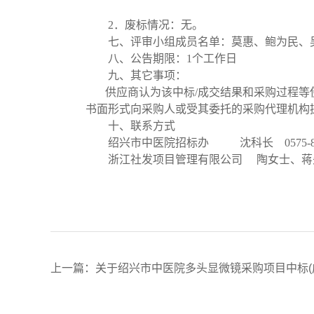
2
．废标情况：无。
七、评审小组成员名单：莫惠、鲍为民、
八、公告期限：
1个工作日
九、其它事项：
供应商认为该中标
/成交结果和采购过程
书面形式向采购人或受其委托的采购代理机构
十、联系方式
绍兴市中医院招标办
沈科长
0575-8
浙江社发项目管理有限公司
陶女士、蒋
上一篇：
关于绍兴市中医院多头显微镜采购项目中标(